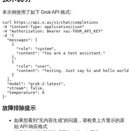
本示例使用了如下 Grok API 格式:
curl https://api.x.ai/v1/chat/completions 

-H "Content-Type: application/json" 

-H "Authorization: Bearer xai-YOUR_API_KEY" 

-d '{

  "messages": [

    {

      "role": "system",

      "content": "You are a test assistant."

    },

    {

      "role": "user",

      "content": "Testing. Just say hi and hello world 
    }

  ],

  "model": "grok-2-latest",

  "stream": false,

  "temperature": 0

}'
故障排除提示
如果您看到“无内容生成”的问题，请检查上方显示的原
始 API 响应格式